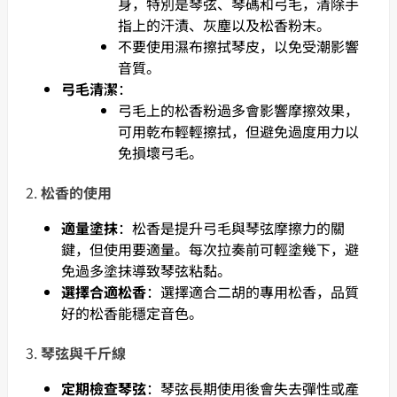
身，特別是琴弦、琴碼和弓毛，清除手
指上的汗漬、灰塵以及松香粉末。
不要使用濕布擦拭琴皮，以免受潮影響
音質。
弓毛清潔
：
弓毛上的松香粉過多會影響摩擦效果，
可用乾布輕輕擦拭，但避免過度用力以
免損壞弓毛。
2.
松香的使用
適量塗抹
：松香是提升弓毛與琴弦摩擦力的關
鍵，但使用要適量。每次拉奏前可輕塗幾下，避
免過多塗抹導致琴弦粘黏。
選擇合適松香
：選擇適合二胡的專用松香，品質
好的松香能穩定音色。
3.
琴弦與千斤線
定期檢查琴弦
：琴弦長期使用後會失去彈性或產